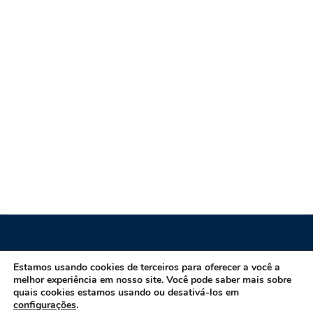
CÂMARA MUNICIPAL DE RIO REAL/BA
Estamos usando cookies de terceiros para oferecer a você a
melhor experiência em nosso site. Você pode saber mais sobre
quais cookies estamos usando ou desativá-los em
configurações
.
CNPJ: 13.253.620/0001-84 Endereço: Rua Maria Angélica