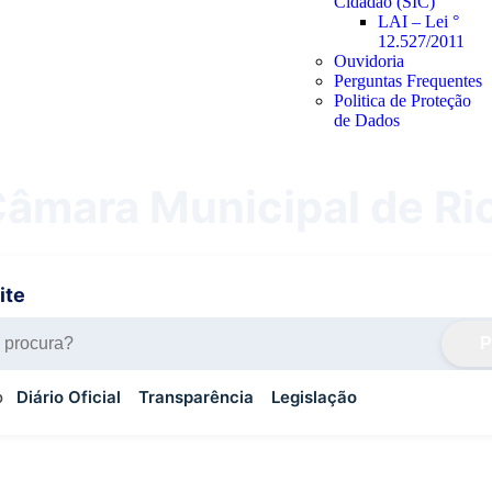
Cidadão (SIC)
LAI – Lei °
12.527/2011
Ouvidoria
Perguntas Frequentes
Politica de Proteção
de Dados
âmara Municipal de Rio
ite
P
o
Diário Oficial
Transparência
Legislação