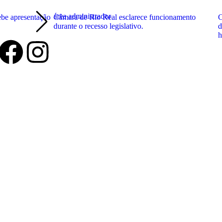
área administrador
ebe apresentação
Câmara de Rio Real esclarece funcionamento
C
durante o recesso legislativo.
d
h