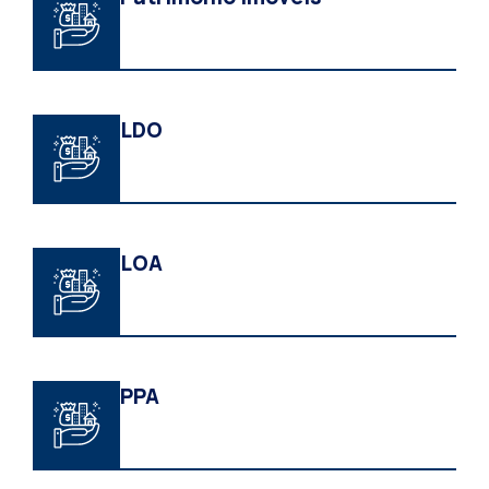
LDO
LOA
PPA