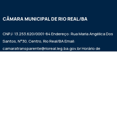
CÂMARA MUNICIPAL DE RIO REAL/BA
CNPJ: 13.253.620/0001-84 Endereço: Rua Maria Angélica Dos
Santos, N°30, Centro, Rio Real/BA Email:
camaratransparente@rioreal.leg.ba.gov.br Horário de
Funcionamento: Segunda a Sexta das 08h às 13h, Quarta
Feira de 08h às 11:30h - 13:30 às 19h. Sessões: Quartas-
feiras, a partir das 14:30h.
Institucional
Legislativo
Notícias
Transparência