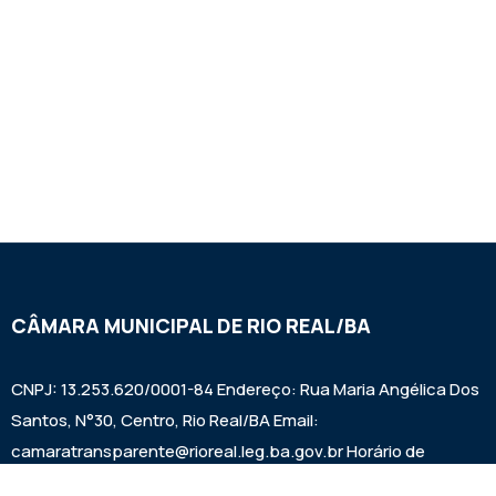
CÂMARA MUNICIPAL DE RIO REAL/BA
CNPJ: 13.253.620/0001-84 Endereço: Rua Maria Angélica Dos
Santos, N°30, Centro, Rio Real/BA Email:
camaratransparente@rioreal.leg.ba.gov.br Horário de
Funcionamento: Segunda a Sexta das 08h às 13h, Quarta