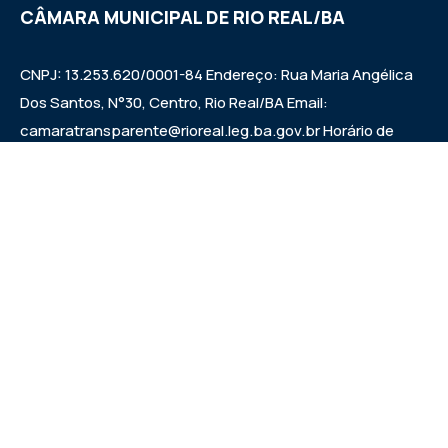
CÂMARA MUNICIPAL DE RIO REAL/BA
CNPJ: 13.253.620/0001-84 Endereço: Rua Maria Angélica
Dos Santos, N°30, Centro, Rio Real/BA Email:
camaratransparente@rioreal.leg.ba.gov.br Horário de
Funcionamento: Segunda a Sexta das 08h às 13h, Quarta
Feira de 08h às 11:30h - 13:30 às 19h. Sessões: Quartas-
feiras, a partir das 14:30h.
Institucional
Legislativo
Notícias
Transparência
Diário Oficial