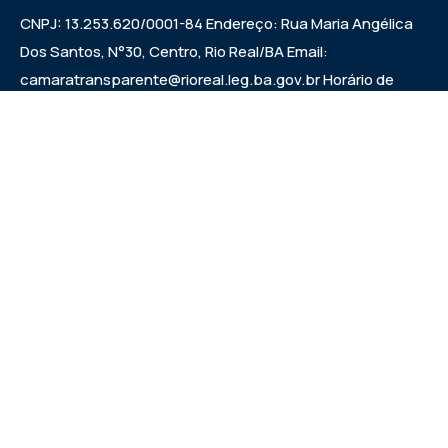
CNPJ: 13.253.620/0001-84 Endereço: Rua Maria Angélica
Dos Santos, N°30, Centro, Rio Real/BA Email:
camaratransparente@rioreal.leg.ba.gov.br Horário de
Funcionamento: Segunda a Sexta das 08h às 13h, Quarta
Feira de 08h às 11:30h - 13:30 às 19h. Sessões: Quartas-
feiras, a partir das 14:30h.
Institucional
Legislativo
Notícias
Transparência
Diário Oficial
Mapa do Site