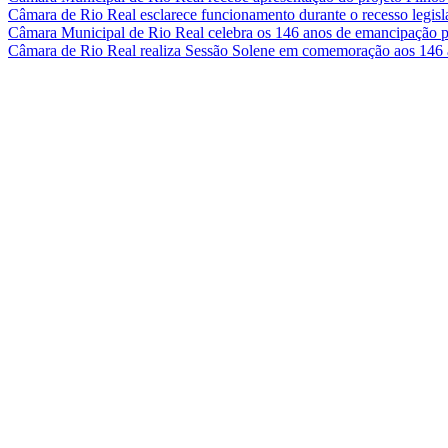
Câmara de Rio Real esclarece funcionamento durante o recesso legisla
Câmara Municipal de Rio Real celebra os 146 anos de emancipação p
Câmara de Rio Real realiza Sessão Solene em comemoração aos 146 