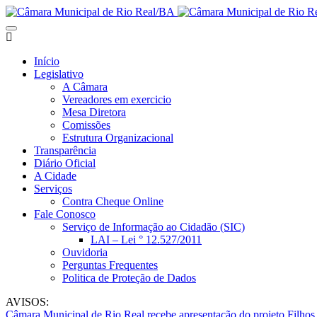
Início
Legislativo
A Câmara
Vereadores em exercicio
Mesa Diretora
Comissões
Estrutura Organizacional
Transparência
Diário Oficial
A Cidade
Serviços
Contra Cheque Online
Fale Conosco
Serviço de Informação ao Cidadão (SIC)
LAI – Lei ° 12.527/2011
Ouvidoria
Perguntas Frequentes
Politica de Proteção de Dados
AVISOS:
Câmara Municipal de Rio Real recebe apresentação do projeto Filhos 