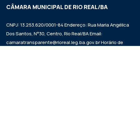
CÂMARA MUNICIPAL DE RIO REAL/BA
CNPJ: 13.253.620/0001-84 Endereço: Rua Maria Angélica
Dos Santos, N°30, Centro, Rio Real/BA Email:
camaratransparente@rioreal.leg.ba.gov.br Horário de
Funcionamento: Segunda a Sexta das 08h às 13h, Quarta
Feira de 08h às 11:30h - 13:30 às 19h. Sessões: Quartas-
feiras, a partir das 14:30h.
Institucional
Legislativo
Notícias
Transparência
Diário Oficial