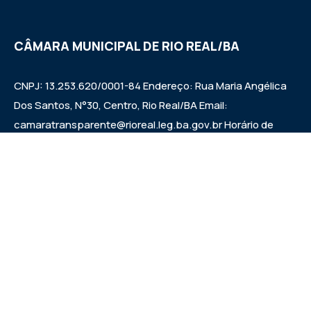
CÂMARA MUNICIPAL DE RIO REAL/BA
CNPJ: 13.253.620/0001-84 Endereço: Rua Maria Angélica
Dos Santos, N°30, Centro, Rio Real/BA Email:
camaratransparente@rioreal.leg.ba.gov.br Horário de
Funcionamento: Segunda a Sexta das 08h às 13h, Quarta
Feira de 08h às 11:30h - 13:30 às 19h. Sessões: Quartas-
feiras, a partir das 14:30h.
Institucional
Legislativo
Notícias
Transparência