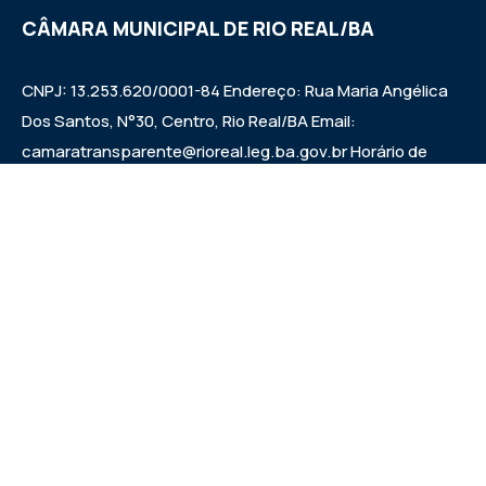
CÂMARA MUNICIPAL DE RIO REAL/BA
CNPJ: 13.253.620/0001-84 Endereço: Rua Maria Angélica
Dos Santos, N°30, Centro, Rio Real/BA Email:
camaratransparente@rioreal.leg.ba.gov.br Horário de
Funcionamento: Segunda a Sexta das 08h às 13h, Quarta
Feira de 08h às 11:30h - 13:30 às 19h. Sessões: Quartas-
feiras, a partir das 14:30h.
Institucional
Legislativo
Notícias
Transparência
Diário Oficial