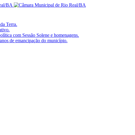
da Terra.
tivo.
olítica com Sessão Solene e homenagens.
anos de emancipação do município.