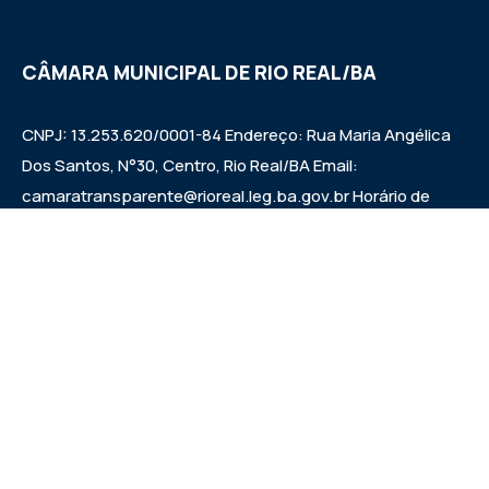
CÂMARA MUNICIPAL DE RIO REAL/BA
CNPJ: 13.253.620/0001-84 Endereço: Rua Maria Angélica
Dos Santos, N°30, Centro, Rio Real/BA Email:
camaratransparente@rioreal.leg.ba.gov.br Horário de
Funcionamento: Segunda a Sexta das 08h às 13h, Quarta
Feira de 08h às 11:30h - 13:30 às 19h. Sessões: Quartas-
feiras, a partir das 14:30h.
Institucional
Legislativo
Notícias
Transparência