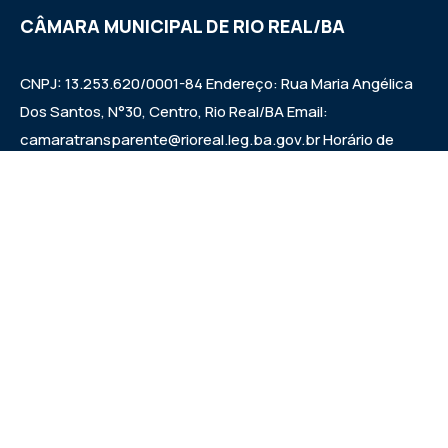
CÂMARA MUNICIPAL DE RIO REAL/BA
CNPJ: 13.253.620/0001-84 Endereço: Rua Maria Angélica
Dos Santos, N°30, Centro, Rio Real/BA Email:
camaratransparente@rioreal.leg.ba.gov.br Horário de
Funcionamento: Segunda a Sexta das 08h às 13h, Quarta
Feira de 08h às 11:30h - 13:30 às 19h. Sessões: Quartas-
feiras, a partir das 14:30h.
Institucional
Legislativo
Notícias
Transparência
Diário Oficial