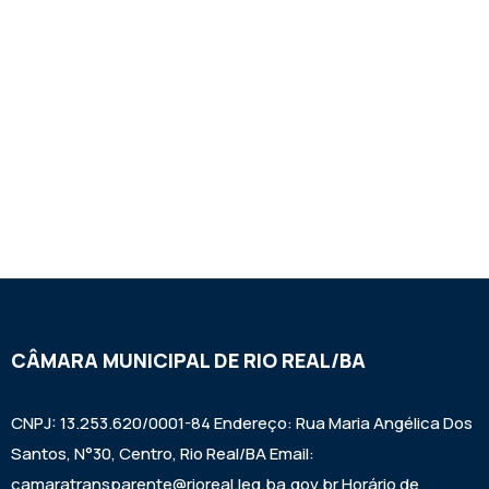
CÂMARA MUNICIPAL DE RIO REAL/BA
CNPJ: 13.253.620/0001-84 Endereço: Rua Maria Angélica Dos
Santos, N°30, Centro, Rio Real/BA Email:
camaratransparente@rioreal.leg.ba.gov.br Horário de