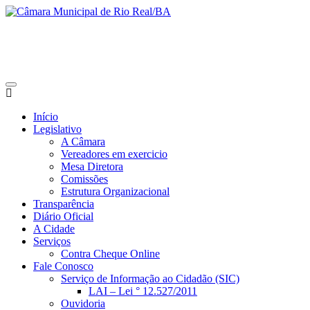
Início
Legislativo
A Câmara
Vereadores em exercicio
Mesa Diretora
Comissões
Estrutura Organizacional
Transparência
Diário Oficial
A Cidade
Serviços
Contra Cheque Online
Fale Conosco
Serviço de Informação ao Cidadão (SIC)
LAI – Lei ° 12.527/2011
Ouvidoria