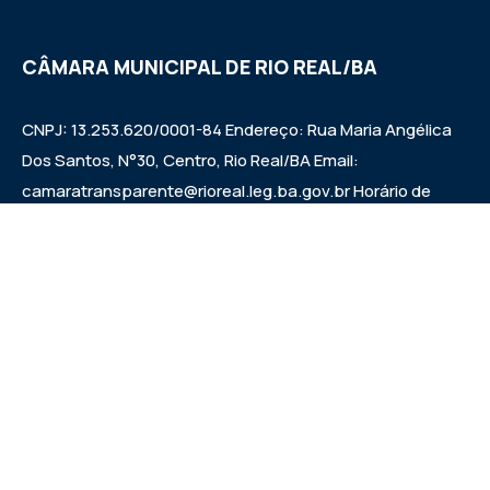
CÂMARA MUNICIPAL DE RIO REAL/BA
CNPJ: 13.253.620/0001-84 Endereço: Rua Maria Angélica
Dos Santos, N°30, Centro, Rio Real/BA Email:
camaratransparente@rioreal.leg.ba.gov.br Horário de
Funcionamento: Segunda a Sexta das 08h às 13h, Quarta
Feira de 08h às 11:30h - 13:30 às 19h. Sessões: Quartas-
feiras, a partir das 14:30h.
Institucional
Legislativo
Notícias
Transparência